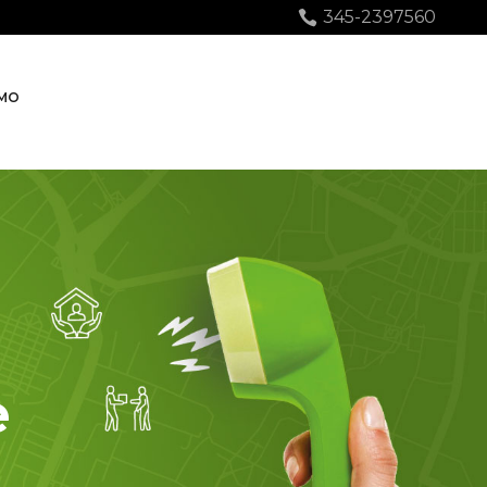
345-2397560
AMO
e