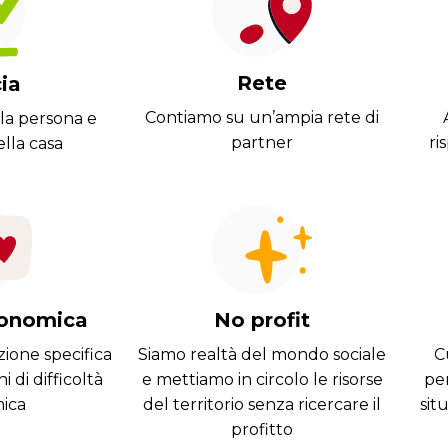
Rete
ia
Contiamo su un’ampia rete di
lla persona e
partner
ri
ella casa
conomica
No profit
ione specifica
Siamo realtà del mondo sociale
C
i di difficoltà
e mettiamo in circolo le risorse
pe
ica
del territorio senza ricercare il
sit
profitto