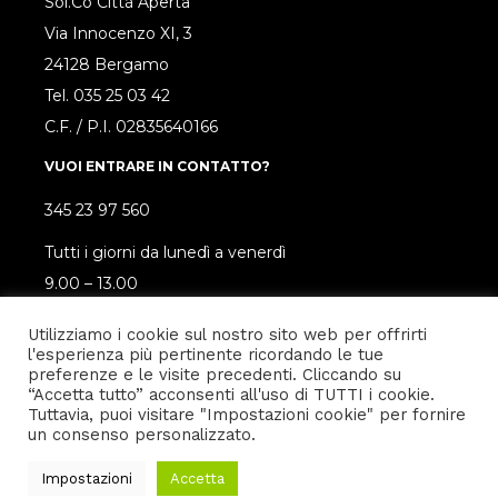
Sol.Co Città Aperta
Via Innocenzo XI, 3
24128 Bergamo
Tel.
035 25 03 42
C.F. / P.I. 02835640166
VUOI ENTRARE IN CONTATTO?
345 23 97 560
Tutti i giorni da lunedì a venerdì
9.00 – 13.00
SEGUICI SUI SOCIAL!
Utilizziamo i cookie sul nostro sito web per offrirti
l'esperienza più pertinente ricordando le tue
preferenze e le visite precedenti. Cliccando su
“Accetta tutto” acconsenti all'uso di TUTTI i cookie.
Tuttavia, puoi visitare "Impostazioni cookie" per fornire
un consenso personalizzato.
Privacy policy
–
Cookie policy
Impostazioni
Accetta