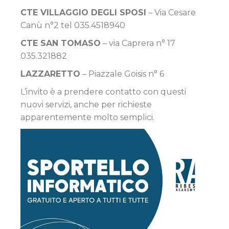
CTE VILLAGGIO DEGLI SPOSI
– Via Cesare
Canù n°2 tel 035.4518940
CTE SAN TOMASO
– via Caprera n° 17
035.321882
LAZZARETTO
– Piazzale Goisis n° 6
L’invito è a prendere contatto con questi
nuovi servizi, anche per richieste
apparentemente molto semplici.