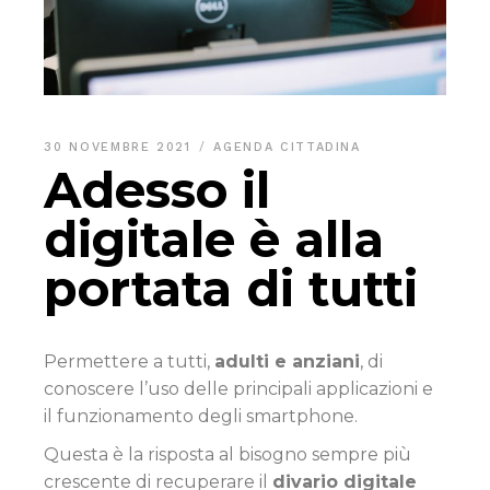
30 NOVEMBRE 2021
AGENDA CITTADINA
Adesso il
digitale è alla
portata di tutti
Permettere a tutti,
adulti e anziani
, di
conoscere l’uso delle principali applicazioni e
il funzionamento degli smartphone.
Questa è la risposta al bisogno sempre più
crescente di recuperare il
divario digitale