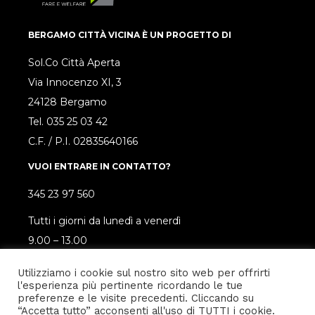
BERGAMO CITTÀ VICINA È UN PROGETTO DI
Sol.Co Città Aperta
Via Innocenzo XI, 3
24128 Bergamo
Tel.
035 25 03 42
C.F. / P.I. 02835640166
VUOI ENTRARE IN CONTATTO?
345 23 97 560
Tutti i giorni da lunedì a venerdì
9.00 – 13.00
SEGUICI SUI SOCIAL!
Utilizziamo i cookie sul nostro sito web per offrirti
l'esperienza più pertinente ricordando le tue
preferenze e le visite precedenti. Cliccando su
“Accetta tutto” acconsenti all'uso di TUTTI i cookie.