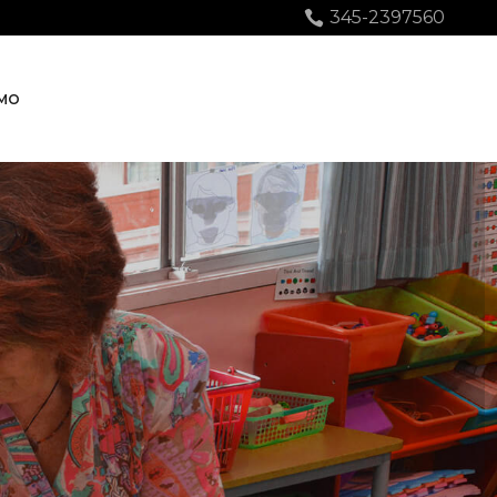
345-2397560
AMO