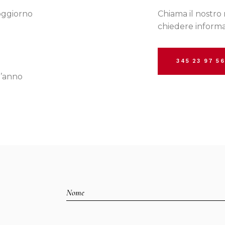
oggiorno
Chiama il nostro
chiedere informa
345 23 97 5
d’anno