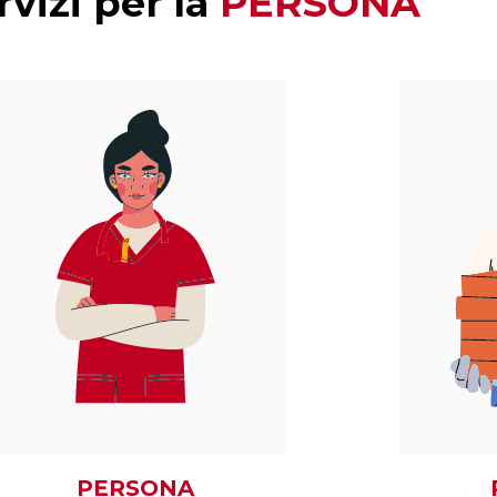
rvizi per la
PERSONA
PERSONA