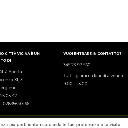
O CITTÀ VICINA È UN
VUOI ENTRARE IN CONTATTO?
TO DI
345 23 97 560
Città Aperta
Tutti i giorni da lunedì a venerdì
ocenzo XI, 3
9.00 – 13.00
Bergamo
 25 03 42
P.I. 02835640166
ienza più pertinente ricordando le tue preferenze e le visite
 policy
–
Cookie policy