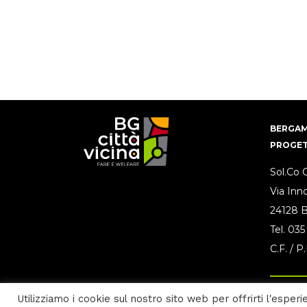
BERGAM
PROGET
Sol.Co 
Via Inn
24128 
Tel.
035
C.F. / 
Utilizziamo i cookie sul nostro sito web per offrirti l'esper
Privacy