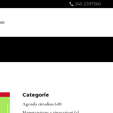
345-2397560
AMO
Categorie
Agenda cittadina
(18)
Manutenzione e riparazioni
(2)