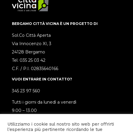
BERGAMO CITTÀ VICINA È UN PROGETTO DI
Sol.Co Città Aperta
Via Innocenzo XI, 3
24128 Bergamo
Tel.
035 25 03 42
C.F. / P.I. 02835640166
VUOI ENTRARE IN CONTATTO?
345 23 97 560
Tutti i giorni da lunedì a venerdì
9.00 – 13.00
SEGUICI SUI SOCIAL!
Utilizziamo i cookie sul nostro sito web per offrirti
l'esperienza più pertinente ricordando le tue